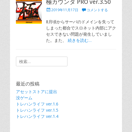
極カウンタ PRO ver.3.50
投
2019年11月17日
コメントする
稿
日
8月頃からサーバのドメインを失って
しまった都合でスロネット内部にアク
セスできない問題が発生していまし
た。また、
続きを読む…
検
索
対
象:
最近の投稿
アセットストアに提出
没ゲーム
トレハンライフ ver.1.6
トレハンライフ ver.1.5
トレハンライフ ver.1.4