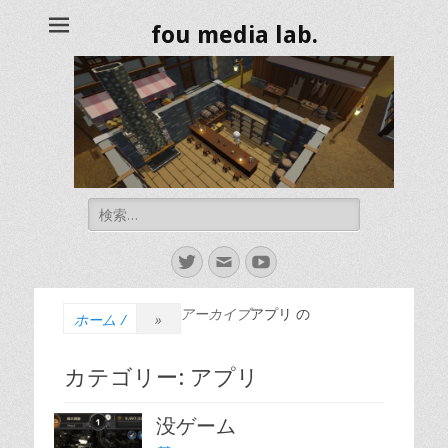
fou media lab.
検
索
対
Twitter
メ
YouTube
象:
ー
ル
アーカイブ
アプリ の
ホーム
/
»
カテゴリー:
アプリ
没ゲーム