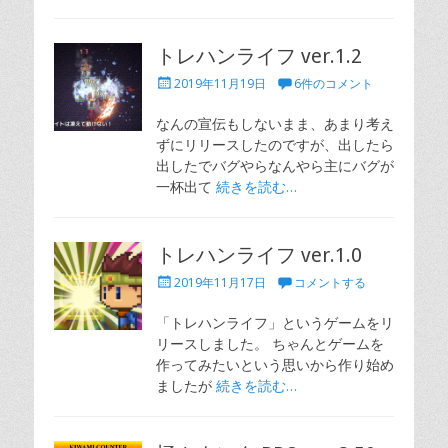
トレハンライフ ver.1.2
投
2019年11月19日
6件のコメント
稿
日
なんの宣伝もしないまま、あまり考え
ずにリリースしたのですが、出したら
出したでバグやらなんやら主にバグが
一杯出て
続きを読む…
トレハンライフ ver.1.0
投
2019年11月17日
コメントする
稿
日
「トレハンライフ」というゲームをリ
リースしました。 ちゃんとゲームを
作ってみたいという思いから作り始め
ましたが
続きを読む…