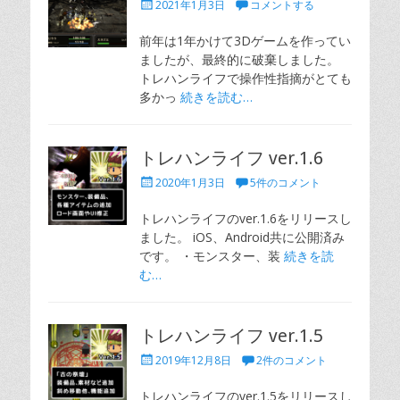
投
2021年1月3日
コメントする
稿
日
前年は1年かけて3Dゲームを作ってい
ましたが、最終的に破棄しました。
トレハンライフで操作性指摘がとても
多かっ
続きを読む…
トレハンライフ ver.1.6
投
2020年1月3日
5件のコメント
稿
日
トレハンライフのver.1.6をリリースし
ました。 iOS、Android共に公開済み
です。 ・モンスター、装
続きを読
む…
トレハンライフ ver.1.5
投
2019年12月8日
2件のコメント
稿
日
トレハンライフのver.1.5をリリースし