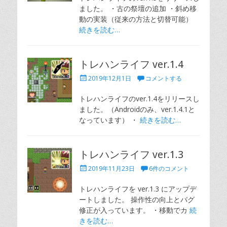
ました。 ・古の祭壇の追加 ・斜め移
動の実装（従来の方法と切替可能）
続きを読む…
トレハンライフ ver.1.4
投
2019年12月1日
コメントする
稿
日
トレハンライフのver.1.4をリリースし
ました。（Androidのみ、ver.1.4.1と
なっています） ・
続きを読む…
トレハンライフ ver.1.3
投
2019年11月23日
6件のコメント
稿
日
トレハンライフを ver.1.3 にアップデ
ートしました。 操作性の向上とバグ
修正が入っています。 ・移動でカ
続
きを読む…